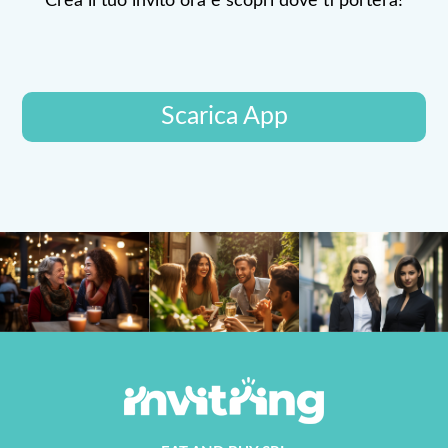
Crea il tuo invito ora e scopri dove ti porterà!
Scarica App