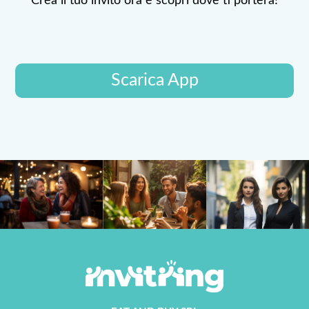
Crea il tuo invito ora e scopri dove ti porterà!
Scarica App